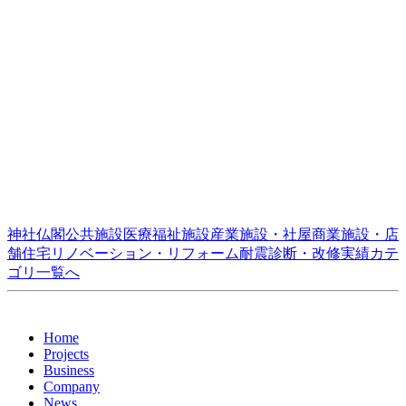
神社仏閣
公共施設
医療福祉施設
産業施設・社屋
商業施設・店
舗
住宅
リノベーション・リフォーム
耐震診断・改修
実績カテ
ゴリ一覧へ
Home
Projects
Business
Company
News