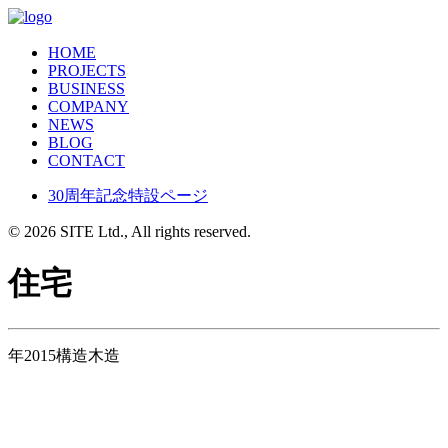
HOME
PROJECTS
BUSINESS
COMPANY
NEWS
BLOG
CONTACT
30周年記念特設ページ
© 2026 SITE Ltd., All rights reserved.
住宅
年
2015
構造
木造