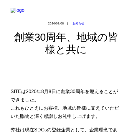
HOME
2020/08/08
|
お知らせ
PROJECTS
創業30周年、地域の皆
BUSINESS
様と共に
COMPANY
NEWS
BLOG
CONTACT
SITEは2020年8月8日に創業30周年を迎えることが
できました。
30周年記念特設ページ
これもひとえにお客様、地域の皆様に支えていただ
いた賜物と深く感謝しお礼申し上げます。
弊社は現在SDGsの登録企業として、企業理念であ